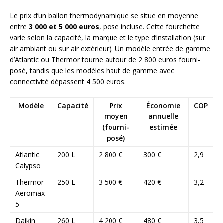
Le prix d’un ballon thermodynamique se situe en moyenne
entre
3 000 et 5 000 euros
, pose incluse. Cette fourchette
varie selon la capacité, la marque et le type d’installation (sur
air ambiant ou sur air extérieur). Un modèle entrée de gamme
d’Atlantic ou Thermor tourne autour de 2 800 euros fourni-
posé, tandis que les modèles haut de gamme avec
connectivité dépassent 4 500 euros.
Modèle
Capacité
Prix
Économie
COP
moyen
annuelle
(fourni-
estimée
posé)
Atlantic
200 L
2 800 €
300 €
2,9
Calypso
Thermor
250 L
3 500 €
420 €
3,2
Aeromax
5
Daikin
260 L
4 200 €
480 €
3,5